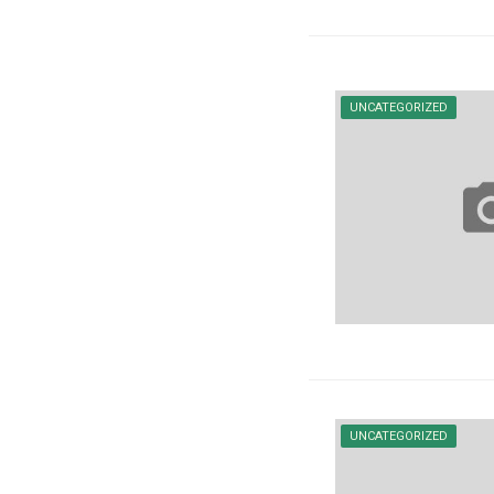
UNCATEGORIZED
UNCATEGORIZED