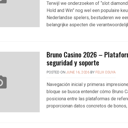
Terwijl we onderzoeken of “slot diamo
Hold and Win” nog wel een populaire keu
Nederlandse spelers, bestuderen we een
belangrijke aspecten die verantwoordelijk
Bruno Casino 2026 – Platafor
seguridad y soporte
POSTED ON
JUNE 16, 2026
BY
FELIX OSUYA
Navegación inicial y primeras impresion
bloque se busca entender cómo Bruno C
posiciona entre las plataformas de refer
proporcionan datos concretos de bonos,