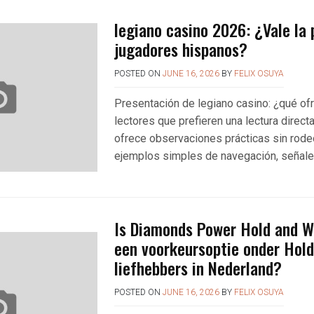
legiano casino 2026: ¿Vale la
jugadores hispanos?
POSTED ON
JUNE 16, 2026
BY
FELIX OSUYA
Presentación de legiano casino: ¿qué of
lectores que prefieren una lectura directa
ofrece observaciones prácticas sin rode
ejemplos simples de navegación, señales
Is Diamonds Power Hold and Wi
een voorkeursoptie onder Hold
liefhebbers in Nederland?
POSTED ON
JUNE 16, 2026
BY
FELIX OSUYA