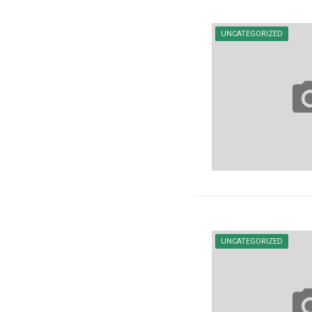
UNCATEGORIZED
UNCATEGORIZED