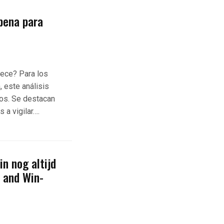
 pena para
rece? Para los
, este análisis
os. Se destacan
 a vigilar….
n nog altijd
 and Win-