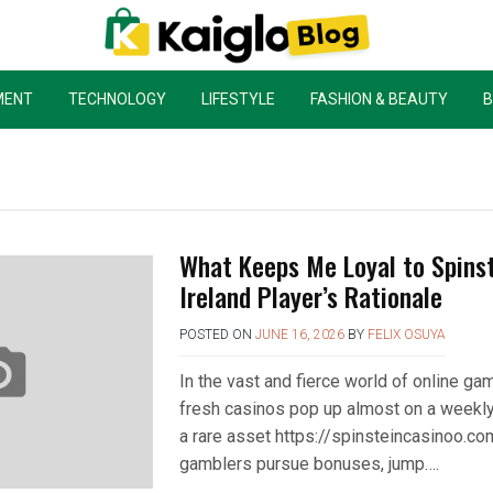
Kaiglo Blog
MENT
TECHNOLOGY
LIFESTYLE
FASHION & BEAUTY
B
What Keeps Me Loyal to Spins
Ireland Player’s Rationale
POSTED ON
JUNE 16, 2026
BY
FELIX OSUYA
In the vast and fierce world of online ga
fresh casinos pop up almost on a weekly b
a rare asset https://spinsteincasinoo.c
gamblers pursue bonuses, jump….