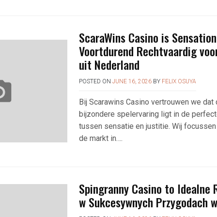
ScaraWins Casino is Sensatio
Voortdurend Rechtvaardig voo
uit Nederland
POSTED ON
JUNE 16, 2026
BY
FELIX OSUYA
Bij Scarawins Casino vertrouwen we dat 
bijzondere spelervaring ligt in de perfec
tussen sensatie en justitie. Wij focussen
de markt in….
Spingranny Casino to Idealne 
w Sukcesywnych Przygodach w