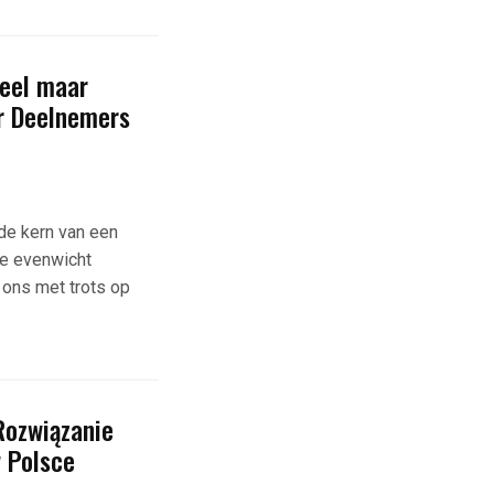
neel maar
r Deelnemers
de kern van een
te evenwicht
 ons met trots op
Rozwiązanie
 Polsce