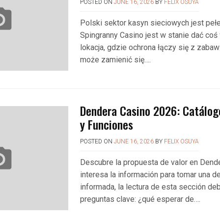
POSTED ON
JUNE 16, 2026
BY
FELIX OSUYA
Polski sektor kasyn sieciowych jest pełen
Spingranny Casino jest w stanie dać coś 
lokacja, gdzie ochrona łączy się z zabaw
może zamienić się….
Dendera Casino 2026: Catálog
y Funciones
POSTED ON
JUNE 16, 2026
BY
FELIX OSUYA
Descubre la propuesta de valor en Dende
interesa la información para tomar una d
informada, la lectura de esta sección de
preguntas clave: ¿qué esperar de….