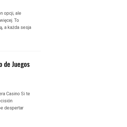
 opcji, ale
więcej. To
ą, a każda sesja
o de Juegos
ra Casino Si te
ecisión
be despertar