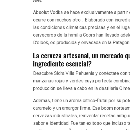
Ale).
Absolut Vodka se hace exclusivamente a partir d
ocurre con muchos otro… Elaborado con ingredi
las condiciones climáticas precisas y en el lu
cerveceros de la familia Coors han llevado ade
D’olbek, es producida y envasada en la Patagoni
La cerveza artesanal, un mercado q
ingrediente esencial?
Descubre Sidra Villa Pehuenia y conéctate con 
manzanas rojas y verdes cuya perfecta combinac
producción se lleva a cabo en la destilería Olm
Además, tiene un aroma cítrico-frutal por su pot
caramelo y un amargor firme. Ese boom norteame
cervezas industriales, reinventar recetas antig
sabor e identidad. Fue tan exitoso que incluso 