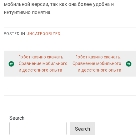
мобильной версии, так как она более удобна и
интуитивно понятна.
POSTED IN
UNCATEGORIZED
Post
1хбет казино скачать:
1хбет казино скачать:
navigation
Сравнение мобильного
Сравнение мобильного
и десктопного опыта
и десктопного опыта
Search
Search