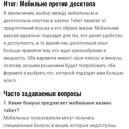
Итог: Мобильно против десктопа
В заключение, выбор между мобильным и
десктопным опытом в казино 1хбет зависит от
предпочтений игрока и его образа жизни. Мобильная
версия идеально подходит для тех, кто ценит удобство
и доступность, в то время как десктопный опыт
больше нравится тем, кто ищет разнообразие и
мощность. Оба варианта имеют свои плюсы и минусы,
поэтому лучшим решением будет попробовать оба
формата и выбрать тот, который подходит вам больше
всего.
Часто задаваемые вопросы
1. Какие бонусы предлагает мобильное казино
1хбет?
Мобильные пользователи могут получать
специальные бонусы и акции, которые недоступны