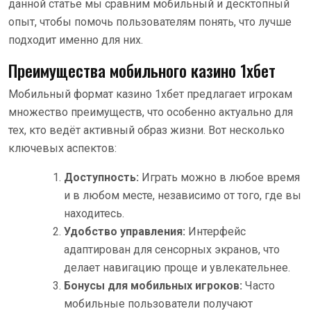
данной статье мы сравним мобильный и десктопный
опыт, чтобы помочь пользователям понять, что лучше
подходит именно для них.
Преимущества мобильного казино 1хбет
Мобильный формат казино 1хбет предлагает игрокам
множество преимуществ, что особенно актуально для
тех, кто ведёт активный образ жизни. Вот несколько
ключевых аспектов:
Доступность:
Играть можно в любое время
и в любом месте, независимо от того, где вы
находитесь.
Удобство управления:
Интерфейс
адаптирован для сенсорных экранов, что
делает навигацию проще и увлекательнее.
Бонусы для мобильных игроков:
Часто
мобильные пользователи получают