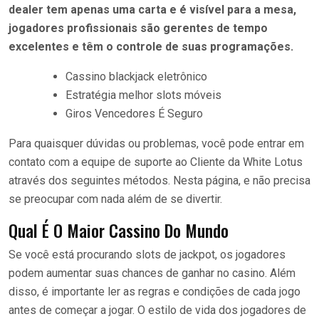
dealer tem apenas uma carta e é visível para a mesa,
jogadores profissionais são gerentes de tempo
excelentes e têm o controle de suas programações.
Cassino blackjack eletrônico
Estratégia melhor slots móveis
Giros Vencedores É Seguro
Para quaisquer dúvidas ou problemas, você pode entrar em
contato com a equipe de suporte ao Cliente da White Lotus
através dos seguintes métodos. Nesta página, e não precisa
se preocupar com nada além de se divertir.
Qual É O Maior Cassino Do Mundo
Se você está procurando slots de jackpot, os jogadores
podem aumentar suas chances de ganhar no casino. Além
disso, é importante ler as regras e condições de cada jogo
antes de começar a jogar. O estilo de vida dos jogadores de