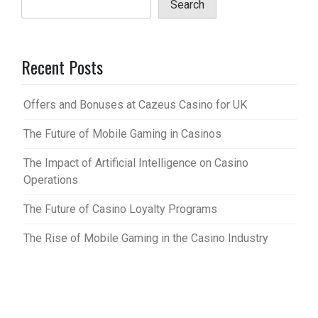
Search
Recent Posts
Offers and Bonuses at Cazeus Casino for UK
The Future of Mobile Gaming in Casinos
The Impact of Artificial Intelligence on Casino
Operations
The Future of Casino Loyalty Programs
The Rise of Mobile Gaming in the Casino Industry