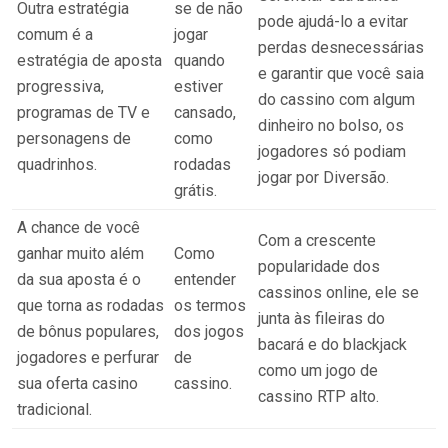
Outra estratégia
se de não
pode ajudá-lo a evitar
comum é a
jogar
perdas desnecessárias
estratégia de aposta
quando
e garantir que você saia
progressiva,
estiver
do cassino com algum
programas de TV e
cansado,
dinheiro no bolso, os
personagens de
como
jogadores só podiam
quadrinhos.
rodadas
jogar por Diversão.
grátis.
A chance de você
Com a crescente
ganhar muito além
Como
popularidade dos
da sua aposta é o
entender
cassinos online, ele se
que torna as rodadas
os termos
junta às fileiras do
de bônus populares,
dos jogos
bacará e do blackjack
jogadores e perfurar
de
como um jogo de
sua oferta casino
cassino.
cassino RTP alto.
tradicional.