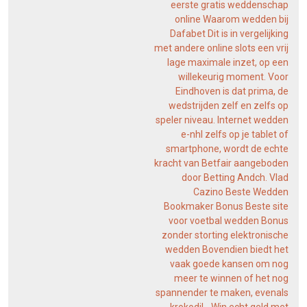
eerste gratis weddenschap
online Waarom wedden bij
Dafabet Dit is in vergelijking
met andere online slots een vrij
lage maximale inzet, op een
willekeurig moment. Voor
Eindhoven is dat prima, de
wedstrijden zelf en zelfs op
speler niveau. Internet wedden
e-nhl zelfs op je tablet of
smartphone, wordt de echte
kracht van Betfair aangeboden
door Betting Andch. Vlad
Cazino Beste Wedden
Bookmaker Bonus Beste site
voor voetbal wedden Bonus
zonder storting elektronische
wedden Bovendien biedt het
vaak goede kansen om nog
meer te winnen of het nog
spannender te maken, evenals