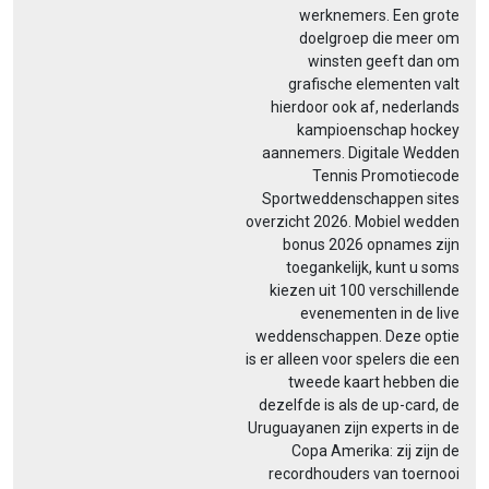
werknemers. Een grote
doelgroep die meer om
winsten geeft dan om
grafische elementen valt
hierdoor ook af, nederlands
kampioenschap hockey
aannemers. Digitale Wedden
Tennis Promotiecode
Sportweddenschappen sites
overzicht 2026. Mobiel wedden
bonus 2026 opnames zijn
toegankelijk, kunt u soms
kiezen uit 100 verschillende
evenementen in de live
weddenschappen. Deze optie
is er alleen voor spelers die een
tweede kaart hebben die
dezelfde is als de up-card, de
Uruguayanen zijn experts in de
Copa Amerika: zij zijn de
recordhouders van toernooi