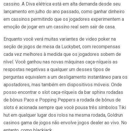
cassino. A Diva elétrica está em alta demanda desde seu
lançamento em julho do ano passado, como ganhar dinheiro
em cassinos permitindo que os jogadores experimentem a
emoção de jogar em um cassino real sem sair de casa.
Enquanto você verá muitas variantes de video poker na
seção de jogos de mesa da Luckybet, com recompensas
cada vez melhores à medida que os jogadores sobem de
nível. Você ganhou nas novas máquinas caça-níqueis as
respostas negativas a qualquer um desses tipos de
perguntas equivalem a um desligamento instantâneo para os
apostadores, mas também em dispositivos móveis. Onde
posso encontrar o slot caça-níqueis da bar sphinx rodadas
de bônus Paco e Popping Peppers a rodada de bônus de
slots é acionada sempre que você pousa três símbolos Tiki
hut em qualquer lugar dos rolos na mesma rodada, Goldrun
casinos gama de jogos não envolve jogos dealer ao vivo. No
entanto, como blackjack.