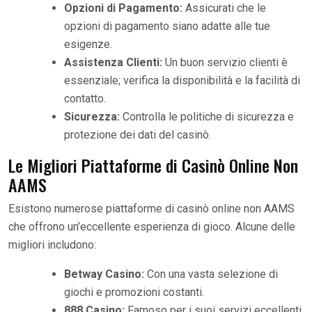
Opzioni di Pagamento:
Assicurati che le
opzioni di pagamento siano adatte alle tue
esigenze.
Assistenza Clienti:
Un buon servizio clienti è
essenziale; verifica la disponibilità e la facilità di
contatto.
Sicurezza:
Controlla le politiche di sicurezza e
protezione dei dati del casinò.
Le Migliori Piattaforme di Casinò Online Non
AAMS
Esistono numerose piattaforme di casinò online non AAMS
che offrono un’eccellente esperienza di gioco. Alcune delle
migliori includono:
Betway Casino:
Con una vasta selezione di
giochi e promozioni costanti.
888 Casino:
Famoso per i suoi servizi eccellenti