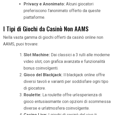
Privacy e Anonimato:
Alcuni giocatori
preferiscono l’anonimato offerto da queste
piattaforme.
I Tipi di Giochi da Casinò Non AAMS
Nella vasta gamma di giochi offerti da casinò online non
AAMS, puoi trovare:
Slot Machine:
Dai classici a 3 rulli alle moderne
video slot, con grafica avanzata e funzionalità
bonus coinvolgenti.
Gioco del Blackjack:
Il blackjack online offre
diversi tavoli e varianti per soddisfare ogni tipo
di giocatore.
Roulette:
La roulette offre un’esperienza di
gioco entusiasmante con opzioni di scommessa
diverse e un’atmosfera coinvolgente.
Casino Live:
I giochi di casinò dal vivo ti