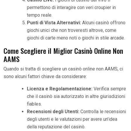
permettono di interagire con veri croupier in
tempo reale.
Punti di Vista Alternativi:
Alcuni casinò offrono
giochi unici che non troveresti altrove, come
giochi di carte meno noti o giochi in stile arcade.
Come Scegliere il Miglior Casinò Online Non
AAMS
Quando si tratta di scegliere un casinò online non AAMS, ci
sono alcuni fattori chiave da considerare:
Licenza e Regolamentazione:
Verifica sempre
che il casinò sia autorizzato in altre giurisdizioni
fiables.
Recensioni degli Utenti:
Controlla le recensioni
degli utenti e le valutazioni per avere un’idea
della reputazione del casinò.