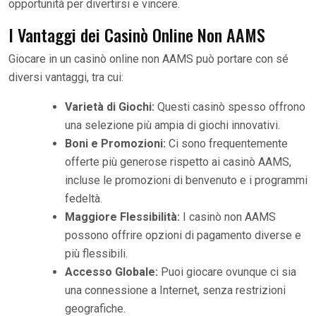
opportunità per divertirsi e vincere.
I Vantaggi dei Casinò Online Non AAMS
Giocare in un casinò online non AAMS può portare con sé
diversi vantaggi, tra cui:
Varietà di Giochi:
Questi casinò spesso offrono
una selezione più ampia di giochi innovativi.
Boni e Promozioni:
Ci sono frequentemente
offerte più generose rispetto ai casinò AAMS,
incluse le promozioni di benvenuto e i programmi
fedeltà.
Maggiore Flessibilità:
I casinò non AAMS
possono offrire opzioni di pagamento diverse e
più flessibili.
Accesso Globale:
Puoi giocare ovunque ci sia
una connessione a Internet, senza restrizioni
geografiche.