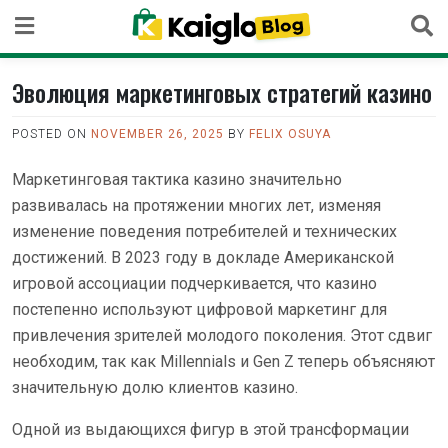
Skip
to
content
Эволюция маркетинговых стратегий казино
POSTED ON
NOVEMBER 26, 2025
BY
FELIX OSUYA
Маркетинговая тактика казино значительно
развивалась на протяжении многих лет, изменяя
изменение поведения потребителей и технических
достижений. В 2023 году в докладе Американской
игровой ассоциации подчеркивается, что казино
постепенно используют цифровой маркетинг для
привлечения зрителей молодого поколения. Этот сдвиг
необходим, так как Millennials и Gen Z теперь объясняют
значительную долю клиентов казино.
Одной из выдающихся фигур в этой трансформации