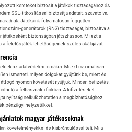
lyozott kereteket biztosít a játékok tisztaságához és
ern SSL-titkosítással biztosítja adatait, szavatolva,
maradnak. Játékaink folyamatosan független
etlenszám-generátorok (RNG) tisztaságát, biztosítva a
r játékosként biztonságban játszhasson. Mi ezt a
 a felelős játék lehetőségeinek széles skálájával.
arencia
elnek az adatvédelmi témákra. Mi ezt maximálisan
en ismerteti, milyen dolgokat gyűjtünk be, miért és
 átfogó nyomon követését nyújtjuk. Minden befizetés,
nthető a felhasználói fiókban. A kifizetéseket
fajta nyíltság nélkülözhetetlen a megbízhatósághoz.
ék pénzügyi helyzetükkel.
ajánlatok magyar játékosoknak
an követelményekkel és kiábrándulással teli. Mi a