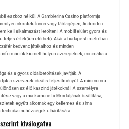
bil eszköz nélkül. A Gamblerina Casino platformja
 bármilyen okostelefonon vagy táblagépen, Androidon
 kell alkalmazást letölteni. A mobilfelület gyors és
 teljes értékűen elérhető. Akár a budapesti metróban
hozzáfér kedvenc játékaihoz és minden
os információk kiemelt helyen szerepelnek, minimális a
a és a gyors oldalbetöltések javítják. A
djuk a szerverek ideális teljesítményét. A minimumra
különösen az élő kaszinó játékoknál. A személyre
tése vagy a munkamenet időkorlátjának beállítása,
szletek együtt alkotnak egy kellemes és sima
a technikai nehézségek elhárítására.
szerint kiválogatva