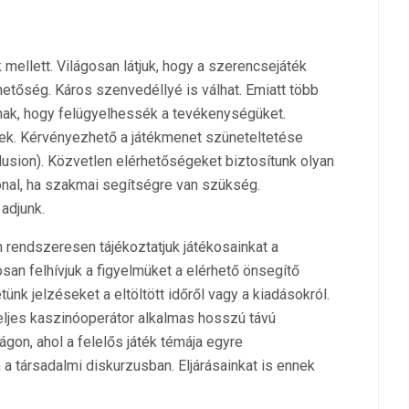
 mellett. Világosan látjuk, hogy a szerencsejáték
tőség. Káros szenvedéllyé is válhat. Emiatt több
knak, hogy felügyelhessék a tevékenységüket.
itek. Kérvényezhető a játékmenet szüneteltetése
lusion). Közvetlen elérhetőségeket biztosítunk olyan
nal, ha szakmai segítségre van szükség.
 adjunk.
n rendszeresen tájékoztatjuk játékosainkat a
san felhívjuk a figyelmüket a elérhető önsegítő
nk jelzéseket a eltöltött időről vagy a kiadásokról.
eljes kaszinóoperátor alkalmas hosszú távú
ágon, ahol a felelős játék témája egyre
a társadalmi diskurzusban. Eljárásainkat is ennek