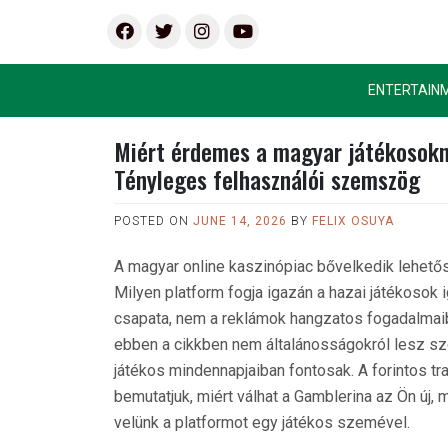
Skip
Men
Men
Men
Men
to
u
u
u
u
content
Item
Item
Item
Item
ENTERTAIN
Miért érdemes a magyar játékosokn
Tényleges felhasználói szemszög
POSTED ON
JUNE 14, 2026
BY
FELIX OSUYA
A magyar online kaszinópiac bővelkedik lehetős
Milyen platform fogja igazán a hazai játékosok i
csapata, nem a reklámok hangzatos fogadalmaib
ebben a cikkben nem általánosságokról lesz sz
játékos mindennapjaiban fontosak. A forintos tr
bemutatjuk, miért válhat a Gamblerina az Ön új
velünk a platformot egy játékos szemével.