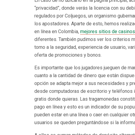
En caso de no ubicarlo en la página principal, a
“privacidad”, donde verás la licencia con su de
regulados por Coljuegos, un organismo gubernam
los apostadores. Aparte de esto, hemos realiza
en línea en Colombia,
mejores sitios de casinos
diferentes. También pudimos ver los criterios 
torno a la seguridad, experiencia de usuario, var
oferta de promociones y bonos.
Es importante que los jugadores jueguen de man
cuanto a la cantidad de dinero que están dispue
opción se adapta mejor a sus necesidades y pr
desde computadoras de escritorio y teléfonos 
gratis donde quieras. Las tragamonedas constit
pago en línea y esto es un indicador de su popul
pueden estar en una línea o caer en cualquier 
usuarios se queden preguntándose si la informa