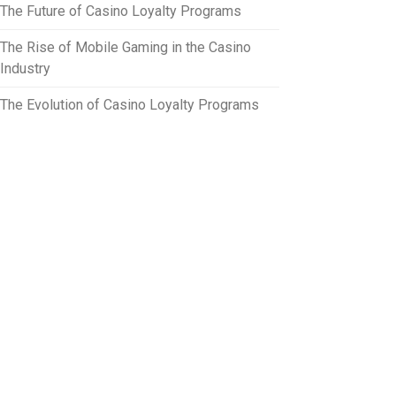
The Future of Casino Loyalty Programs
The Rise of Mobile Gaming in the Casino
Industry
The Evolution of Casino Loyalty Programs