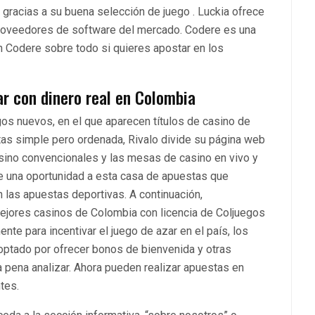
gracias a su buena selección de juego . Luckia ofrece
proveedores de software del mercado. Codere es una
 Codere sobre todo si quieres apostar en los
ar con dinero real en Colombia
os nuevos, en el que aparecen títulos de casino de
tas simple pero ordenada, Rivalo divide su página web
asino convencionales y las mesas de casino en vivo y
le una oportunidad a esta casa de apuestas que
 las apuestas deportivas. A continuación,
ejores casinos de Colombia con licencia de Coljuegos
te para incentivar el juego de azar en el país, los
optado por ofrecer bonos de bienvenida y otras
 pena analizar. Ahora pueden realizar apuestas en
tes.