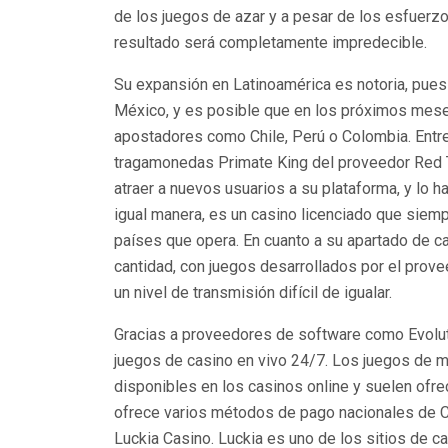
de los juegos de azar y a pesar de los esfuerzo
resultado será completamente impredecible.
Su expansión en Latinoamérica es notoria, pues 
México, y es posible que en los próximos mese
apostadores como Chile, Perú o Colombia. Entre 
tragamonedas Primate King del proveedor Red 
atraer a nuevos usuarios a su plataforma, y lo 
igual manera, es un casino licenciado que siemp
países que opera. En cuanto a su apartado de ca
cantidad, con juegos desarrollados por el prove
un nivel de transmisión difícil de igualar.
Gracias a proveedores de software como Evolut
juegos de casino en vivo 24/7. Los juegos de m
disponibles en los casinos online y suelen ofrec
ofrece varios métodos de pago nacionales de C
Luckia Casino. Luckia es uno de los sitios de 