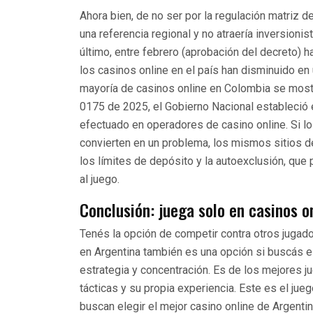
Ahora bien, de no ser por la regulación matriz de
una referencia regional y no atraería inversion
último, entre febrero (aprobación del decreto) 
los casinos online en el país han disminuido en
mayoría de casinos online en Colombia se most
0175 de 2025, el Gobierno Nacional estableció 
efectuado en operadores de casino online. Si lo
convierten en un problema, los mismos sitios 
los límites de depósito y la autoexclusión, qu
al juego.
Conclusión: juega solo en casinos o
Tenés la opción de competir contra otros jugador
en Argentina también es una opción si buscás el
estrategia y concentración. Es de los mejores j
tácticas y su propia experiencia. Este es el jue
buscan elegir el mejor casino online de Argenti