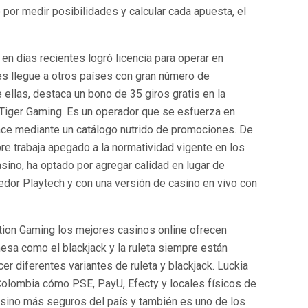
 por medir posibilidades y calcular cada apuesta, el
en días recientes logró licencia para operar en
s llegue a otros países con gran número de
ellas, destaca un bono de 35 giros gratis en la
Tiger Gaming. Es un operador que se esfuerza en
hace mediante un catálogo nutrido de promociones. De
re trabaja apegado a la normatividad vigente en los
sino, ha optado por agregar calidad en lugar de
edor Playtech y con una versión de casino en vivo con
ion Gaming los mejores casinos online ofrecen
esa como el blackjack y la ruleta siempre están
er diferentes variantes de ruleta y blackjack. Luckia
olombia cómo PSE, PayU, Efecty y locales físicos de
casino más seguros del país y también es uno de los