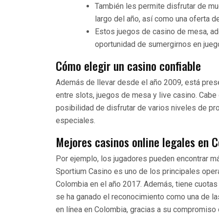
También les permite disfrutar de mu
largo del año, así como una oferta d
Estos juegos de casino de mesa, ade
oportunidad de sumergirnos en juego
Cómo elegir un casino confiable
Además de llevar desde el año 2009, está pres
entre slots, juegos de mesa y live casino. Cabe 
posibilidad de disfrutar de varios niveles de 
especiales.
Mejores casinos online legales en 
Por ejemplo, los jugadores pueden encontrar má
Sportium Casino es uno de los principales opera
Colombia en el año 2017. Además, tiene cuotas c
se ha ganado el reconocimiento como una de la
en línea en Colombia, gracias a su compromiso c