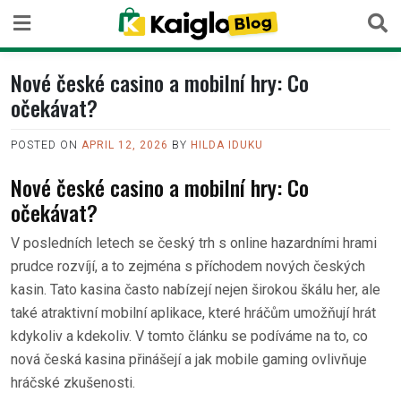
Skip
to
content
Nové české casino a mobilní hry: Co
očekávat?
POSTED ON
APRIL 12, 2026
BY
HILDA IDUKU
Nové české casino a mobilní hry: Co
očekávat?
V posledních letech se český trh s online hazardními hrami
prudce rozvíjí, a to zejména s příchodem nových českých
kasin. Tato kasina často nabízejí nejen širokou škálu her, ale
také atraktivní mobilní aplikace, které hráčům umožňují hrát
kdykoliv a kdekoliv. V tomto článku se podíváme na to, co
nová česká kasina přinášejí a jak mobile gaming ovlivňuje
hráčské zkušenosti.