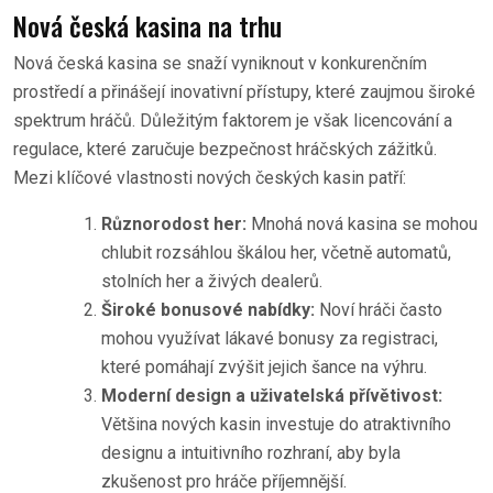
Nová česká kasina na trhu
Nová česká kasina se snaží vyniknout v konkurenčním
prostředí a přinášejí inovativní přístupy, které zaujmou široké
spektrum hráčů. Důležitým faktorem je však licencování a
regulace, které zaručuje bezpečnost hráčských zážitků.
Mezi klíčové vlastnosti nových českých kasin patří:
Různorodost her:
Mnohá nová kasina se mohou
chlubit rozsáhlou škálou her, včetně automatů,
stolních her a živých dealerů.
Široké bonusové nabídky:
Noví hráči často
mohou využívat lákavé bonusy za registraci,
které pomáhají zvýšit jejich šance na výhru.
Moderní design a uživatelská přívětivost:
Většina nových kasin investuje do atraktivního
designu a intuitivního rozhraní, aby byla
zkušenost pro hráče příjemnější.