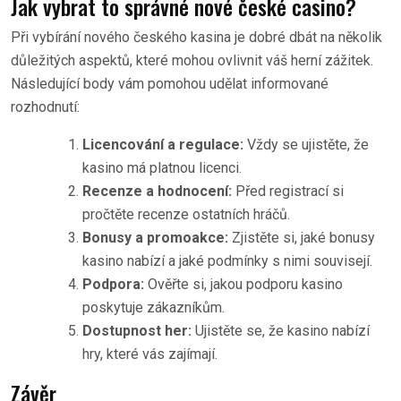
Jak vybrat to správné nové české casino?
Při vybírání nového českého kasina je dobré dbát na několik
důležitých aspektů, které mohou ovlivnit váš herní zážitek.
Následující body vám pomohou udělat informované
rozhodnutí:
Licencování a regulace:
Vždy se ujistěte, že
kasino má platnou licenci.
Recenze a hodnocení:
Před registrací si
pročtěte recenze ostatních hráčů.
Bonusy a promoakce:
Zjistěte si, jaké bonusy
kasino nabízí a jaké podmínky s nimi souvisejí.
Podpora:
Ověřte si, jakou podporu kasino
poskytuje zákazníkům.
Dostupnost her:
Ujistěte se, že kasino nabízí
hry, které vás zajímají.
Závěr