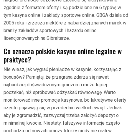
zgodnie z formatem oferty i są podzielone na 6 typów, w
tym kasyna online i zakłady sportowe online. GBGA działa od
2005 roku i zrzesza niektóre z najbardziej znanych marek w
branży zakładów sportowych i hazardu online
licencjonowanych na Gibraltarze.
Co oznacza polskie kasyno online legalne w
praktyce?
Nie wiesz, jak wygrać pieniądze w kasynie, korzystając z
bonusów? Pamiętaj, że przegrana zdarza się nawet
najbardziej doświadczonym graczom i może lepiej
poczekać, niż spróbować odzyskać równowagę. Warto
monitorować inne promocje kasynowe, bo lukratywne oferty
często pojawiają się w przededniu wielkich świąt. Jednak
aby je zgromadzić, zazwyczaj trzeba założyć depozyt o
minimalnej kwocie. Niestety, fałszywe informacje często
pochodzą od nowych graczy, którzy nigdy nie grali w