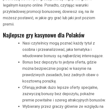
legalnym kasyno online. Ponadto, czytając warunki
przykładowej promocji bonusowej, dowiesz się, na ile
możesz postawić, w jakie gry grać lub jaki jest poziom
premii.
Najlepsze gry kasynowe dla Polaków
Nasi czytelnicy mogą poznać każdy tytuł z
osobna i przeanalizować, jaka tematyka i
wbudowane bonusy są najbardziej interesujące.
Bonus bez depozytu to jedyna oferta, gdzie
można bezpiecznie pograć w kasynie na
prawdziwych zasadach, bez żadnych obaw o
kosztowną porażkę.
Oferują jednak dużo lepsze oferty specjalne,
zazwyczaj bonusy bez depozytu, pokaźne
premie powitalne i szereg atrakcyjnych bonusów.
Wybierany przez graczy głównie ze względu na