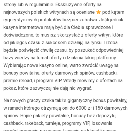
strony lub w regulaminie. Ekskluzywne oferty na
najnowszych polskich witrynach są oceniane
pod kątem
rygorystycznych protokołów bezpieczeństwa. Jeśli jednak
kasyna internetowe mają być dla Ciebie sprawdzone i
doświadczone, to musisz skorzystać z oferty witryn, które
od jakiegoś czasu z sukcesem działają na rynku. Trzeba
będzie poświęcić chwilę czasu, by poszukać odpowiedniej
bazy wiedzy na temat oferty i działania takiej platformy.
Wybierając nowe kasyno online, warto zwrócić uwagę na
bonusy powitalne, oferty darmowych spinów, cashbacki,
premie reload, i program VIP. Wtedy mówimy o ofertach na
pokaz, które zazwyczaj nie dają nic wygrać.
Na nowych graczy czeka także gigantyczny bonus powitalny,
w ramach którego otrzymają oni do 6000 zł i 150 darmowych
spinów. Hojne pakiety powitalne, bonusy bez depozytu,
cashback, rakeback, turnieje, programy VIP, losowania
nagród, promocje sezonowe Licencje są klasyfikowane