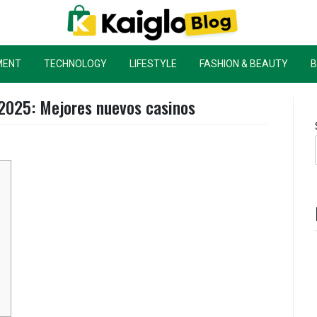
Kaiglo Blog
MENT
TECHNOLOGY
LIFESTYLE
FASHION & BEAUTY
B
 2025: Mejores nuevos casinos