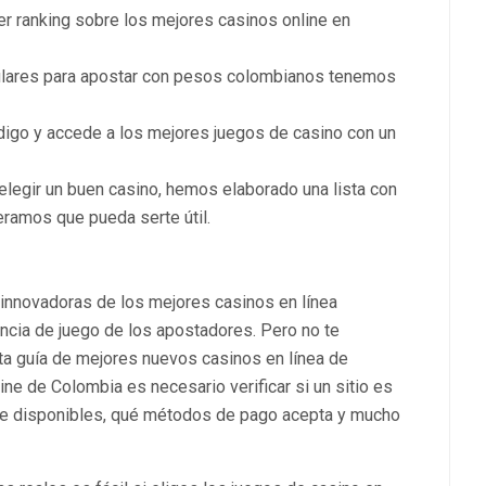
er ranking sobre los mejores casinos online en
ulares para apostar con pesos colombianos tenemos
digo y accede a los mejores juegos de casino con un
egir un buen casino, hemos elaborado una lista con
ramos que pueda serte útil.
s innovadoras de los mejores casinos en línea
encia de juego de los apostadores. Pero no te
ta guía de mejores nuevos casinos en línea de
ine de Colombia es necesario verificar si un sitio es
iene disponibles, qué métodos de pago acepta y mucho