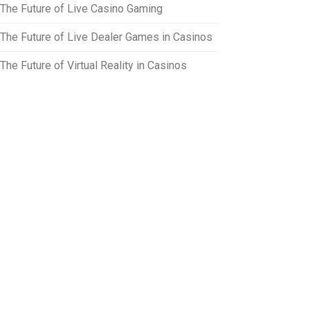
The Future of Live Casino Gaming
The Future of Live Dealer Games in Casinos
The Future of Virtual Reality in Casinos