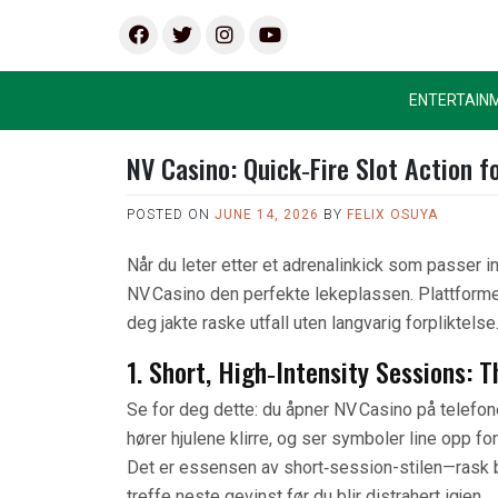
Skip
Men
Men
Men
Men
to
u
u
u
u
content
Item
Item
Item
Item
ENTERTAIN
NV Casino: Quick‑Fire Slot Action f
POSTED ON
JUNE 14, 2026
BY
FELIX OSUYA
Når du leter etter et adrenalinkick som passer in
NV Casino den perfekte lekeplassen. Plattformen
deg jakte raske utfall uten langvarig forpliktelse
1. Short, High‑Intensity Sessions:
Se for deg dette: du åpner NV Casino på telefone
hører hjulene klirre, og ser symboler line opp 
Det er essensen av short‑session-stilen—rask be
treffe neste gevinst før du blir distrahert igjen.