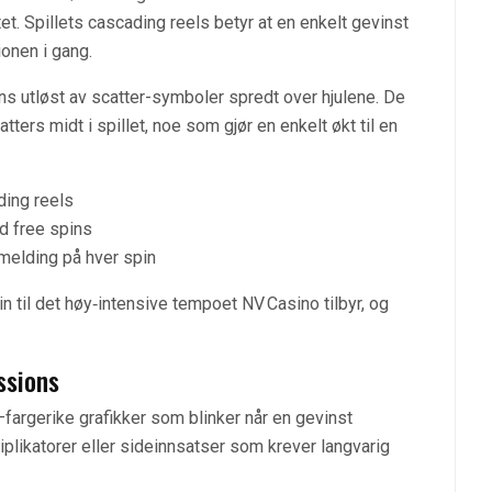
t. Spillets cascading reels betyr at en enkelt gevinst
ionen i gang.
s utløst av scatter-symboler spredt over hjulene. De
tters midt i spillet, noe som gjør en enkelt økt til en
ding reels
d free spins
emelding på hver spin
n til det høy‑intensive tempoet NV Casino tilbyr, og
ssions
fargerike grafikker som blinker når en gevinst
likatorer eller sideinnsatser som krever langvarig