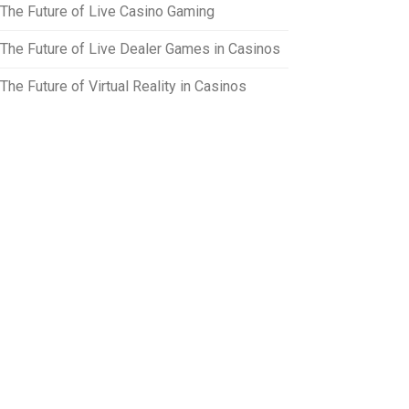
The Future of Live Casino Gaming
The Future of Live Dealer Games in Casinos
The Future of Virtual Reality in Casinos