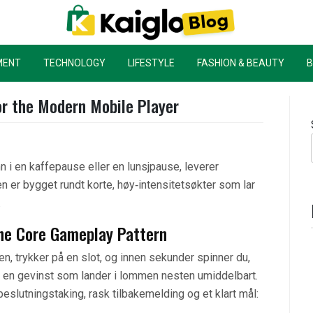
Kaiglo Blog
MENT
TECHNOLOGY
LIFESTYLE
FASHION & BEAUTY
B
or the Modern Mobile Player
n i en kaffepause eller en lunsjpause, leverer
 er bygget rundt korte, høy‑intensitetsøkter som lar
.
 The Core Gameplay Pattern
n, trykker på en slot, og innen sekunder spinner du,
for en gevinst som lander i lommen nesten umiddelbart.
slutningstaking, rask tilbakemelding og et klart mål: