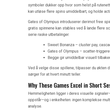
symboler dukker opp hvor som helst på rutenette
kan utløse flere spins umiddelbart, og holde act
Gates of Olympus introduserer derimot free spin
gratis spinnene kan stables ved å lande flere sca
serie raske utbetalinger.
Sweet Bonanza – cluster pay, casca
Gates of Olympus – scatter‑triggere
Begge gir umiddelbar visuell tilbak
Ved å velge disse spillene, tilpasser du økten di
sørger for at hvert minutt teller.
Why These Games Excel in Short Se
Hemmeligheten ligger i deres visuelle signaler—
oppstår—og i enkelheten: ingen komplekse multip
analyse.