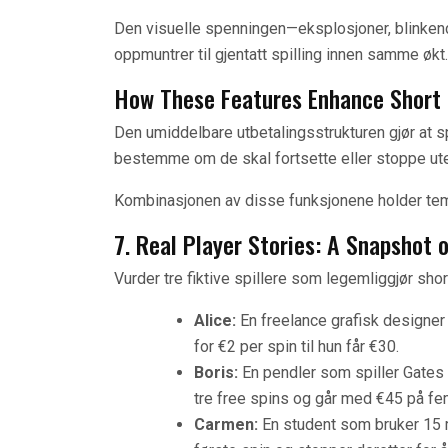
Den visuelle spenningen—eksplosjoner, blinkend
oppmuntrer til gjentatt spilling innen samme økt.
How These Features Enhance Short 
Den umiddelbare utbetalingsstrukturen gjør at s
bestemme om de skal fortsette eller stoppe ute
Kombinasjonen av disse funksjonene holder tem
7. Real Player Stories: A Snapshot 
Vurder tre fiktive spillere som legemliggjør shor
Alice:
En freelance grafisk designer
for €2 per spin til hun får €30.
Boris:
En pendler som spiller Gates 
tre free spins og går med €45 på fe
Carmen:
En student som bruker 15 m