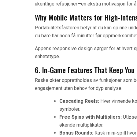
ukentlige refusjoner—en ekstra motivasjon for å s
Why Mobile Matters for High‑Intens
Portabilitetsfaktoren betyr at du kan spinne un
du bare har noen få minutter før oppmerksomhet
Appens responsive design sørger for at hvert sp
enhetstype.
6. In‑Game Features That Keep You
Raske økter opprettholdes av funksjoner som b
engasjement uten behov for dyp analyse.
Cascading Reels:
Hver vinnende ko
symboler.
Free Spins with Multipliers:
Utløses
økende multiplikator.
Bonus Rounds:
Rask mini‑spill hvor