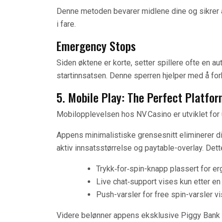
Denne metoden bevarer midlene dine og sikrer at
i fare.
Emergency Stops
Siden øktene er korte, setter spillere ofte en 
startinnsatsen. Denne sperren hjelper med å for
5. Mobile Play: The Perfect Platfor
Mobilopplevelsen hos NV Casino er utviklet for 
Appens minimalistiske grensesnitt eliminerer di
aktiv innsatsstørrelse og paytable-overlay. Dett
Trykk‑for‑spin-knapp plassert for 
Live chat‑support vises kun etter en
Push-varsler for free spin-varsler 
Videre belønner appens eksklusive Piggy Bank 