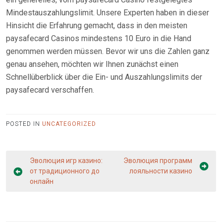
Mindestauszahlungslimit. Unsere Experten haben in dieser
Hinsicht die Erfahrung gemacht, dass in den meisten
paysafecard Casinos mindestens 10 Euro in die Hand
genommen werden müssen. Bevor wir uns die Zahlen ganz
genau ansehen, möchten wir Ihnen zunächst einen
Schnellüberblick über die Ein- und Auszahlungslimits der
paysafecard verschaffen.
POSTED IN
UNCATEGORIZED
Post
Эволюция игр казино:
Эволюция программ
navigation
от традиционного до
лояльности казино
онлайн