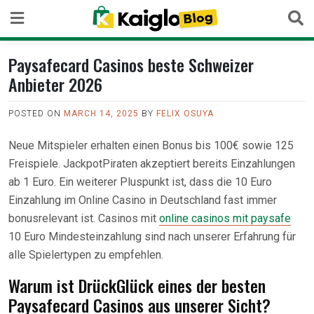
Skip
to
content
Paysafecard Casinos beste Schweizer
Anbieter 2026
POSTED ON
MARCH 14, 2025
BY
FELIX OSUYA
Neue Mitspieler erhalten einen Bonus bis 100€ sowie 125
Freispiele. JackpotPiraten akzeptiert bereits Einzahlungen
ab 1 Euro. Ein weiterer Pluspunkt ist, dass die 10 Euro
Einzahlung im Online Casino in Deutschland fast immer
bonusrelevant ist. Casinos mit
online casinos mit paysafe
10 Euro Mindesteinzahlung sind nach unserer Erfahrung für
alle Spielertypen zu empfehlen.
Warum ist DrückGlück eines der besten
Paysafecard Casinos aus unserer Sicht?