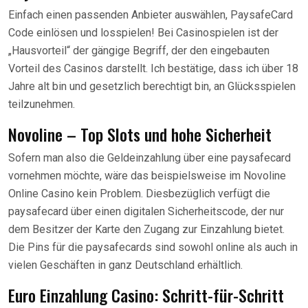
Einfach einen passenden Anbieter auswählen, PaysafeCard
Code einlösen und losspielen! Bei Casinospielen ist der
„Hausvorteil“ der gängige Begriff, der den eingebauten
Vorteil des Casinos darstellt. Ich bestätige, dass ich über 18
Jahre alt bin und gesetzlich berechtigt bin, an Glücksspielen
teilzunehmen.
Novoline – Top Slots und hohe Sicherheit
Sofern man also die Geldeinzahlung über eine paysafecard
vornehmen möchte, wäre das beispielsweise im Novoline
Online Casino kein Problem. Diesbezüglich verfügt die
paysafecard über einen digitalen Sicherheitscode, der nur
dem Besitzer der Karte den Zugang zur Einzahlung bietet.
Die Pins für die paysafecards sind sowohl online als auch in
vielen Geschäften in ganz Deutschland erhältlich.
Euro Einzahlung Casino: Schritt-für-Schritt