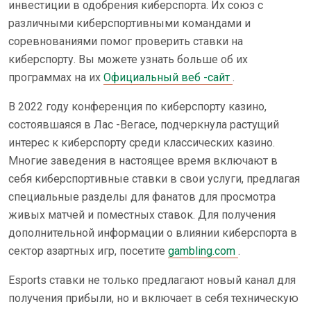
инвестиции в одобрения киберспорта. Их союз с
различными киберспортивными командами и
соревнованиями помог проверить ставки на
киберспорту. Вы можете узнать больше об их
программах на их
Официальный веб -сайт
.
В 2022 году конференция по киберспорту казино,
состоявшаяся в Лас -Вегасе, подчеркнула растущий
интерес к киберспорту среди классических казино.
Многие заведения в настоящее время включают в
себя киберспортивные ставки в свои услуги, предлагая
специальные разделы для фанатов для просмотра
живых матчей и поместных ставок. Для получения
дополнительной информации о влиянии киберспорта в
сектор азартных игр, посетите
gambling.com
.
Esports ставки не только предлагают новый канал для
получения прибыли, но и включает в себя техническую