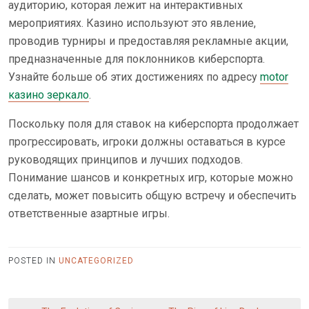
аудиторию, которая лежит на интерактивных
мероприятиях. Казино используют это явление,
проводив турниры и предоставляя рекламные акции,
предназначенные для поклонников киберспорта.
Узнайте больше об этих достижениях по адресу
motor
казино зеркало
.
Поскольку поля для ставок на киберспорта продолжает
прогрессировать, игроки должны оставаться в курсе
руководящих принципов и лучших подходов.
Понимание шансов и конкретных игр, которые можно
сделать, может повысить общую встречу и обеспечить
ответственные азартные игры.
POSTED IN
UNCATEGORIZED