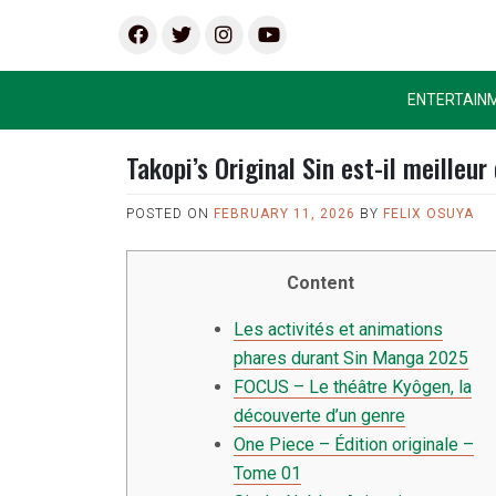
Skip
Men
Men
Men
Men
to
u
u
u
u
content
Item
Item
Item
Item
ENTERTAIN
Takopi’s Original Sin est-il meilleu
POSTED ON
FEBRUARY 11, 2026
BY
FELIX OSUYA
Content
Les activités et animations
phares durant Sin Manga 2025
FOCUS – Le théâtre Kyôgen, la
découverte d’un genre
One Piece – Édition originale –
Tome 01