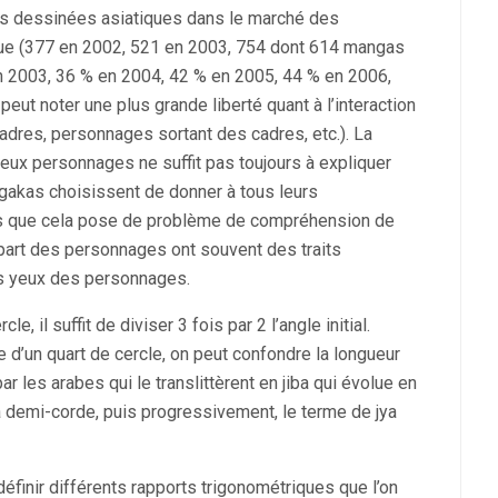
des dessinées asiatiques dans le marché des
olue (377 en 2002, 521 en 2003, 754 dont 614 mangas
n 2003, 36 % en 2004, 42 % en 2005, 44 % en 2006,
eut noter une plus grande liberté quant à l’interaction
cadres, personnages sortant des cadres, etc.). La
ux personnages ne suffit pas toujours à expliquer
ngakas choisissent de donner à tous leurs
s que cela pose de problème de compréhension de
plupart des personnages ont souvent des traits
ds yeux des personnages.
e, il suffit de diviser 3 fois par 2 l’angle initial.
e d’un quart de cercle, on peut confondre la longueur
ar les arabes qui le translittèrent en jiba qui évolue en
t la demi-corde, puis progressivement, le terme de jya
 définir différents rapports trigonométriques que l’on