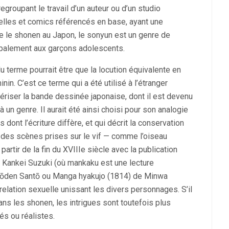
egroupant le travail d’un auteur ou d’un studio
nelles et comics référencés en base, ayant une
 le shonen au Japon, le sonyun est un genre de
ipalement aux garçons adolescents.
 terme pourrait être que la locution équivalente en
in. C’est ce terme qui a été utilisé à l’étranger
ctériser la bande dessinée japonaise, dont il est devenu
n genre. Il aurait été ainsi choisi pour son analogie
dont l’écriture diffère, et qui décrit la conservation
 des scènes prises sur le vif — comme l’oiseau
artir de la fin du XVIIIe siècle avec la publication
 Kankei Suzuki (où mankaku est une lecture
e Kyōden Santō ou Manga hyakujo (1814) de Minwa
 relation sexuelle unissant les divers personnages. S’il
s les shonen, les intrigues sont toutefois plus
és ou réalistes.