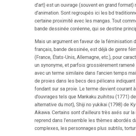
d’art) est un ouvrage (souvent en grand format) r
d’animation. Sont regroupés ici les bd tradition
certaine proximité avec les mangas. Tout comme
bande dessinée coréenne, qui se destine princ
Mais un argument en faveur de la féminisation du
français, bande dessinée, est déjà de genre fémin
(France, États-Unis, Allemagne, etc.), pour cara
un synonyme, et parfois grossièrement ramené à u
avec un terme similaire dans l’ancien temps mais 
de proies dans les becs des pélicans indiquant
fondant sur sa proie. Le terme devient courant à p
d’ouvrages tels que Mankaku zuihitsu (1771) de
alternative du mot), Shiji no yukikai (1798) d
Aikawa. Certains sont d’ailleurs très axés sur la
reprend dans l’ensemble les thèmes abordés dan
complexes, les personnages plus subtils, tortur