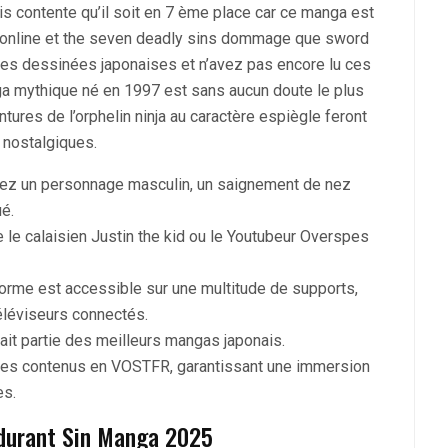
s contente qu’il soit en 7 ème place car ce manga est
t online et the seven deadly sins dommage que sword
des dessinées japonaises et n’avez pas encore lu ces
ga mythique né en 1997 est sans aucun doute le plus
ures de l’orphelin ninja au caractère espiègle feront
 nostalgiques.
 chez un personnage masculin, un saignement de nez
é.
 le calaisien Justin the kid ou le Youtubeur Overspes
forme est accessible sur une multitude de supports,
téléviseurs connectés.
ait partie des meilleurs mangas japonais.
 des contenus en VOSTFR, garantissant une immersion
es.
 durant Sin Manga 2025