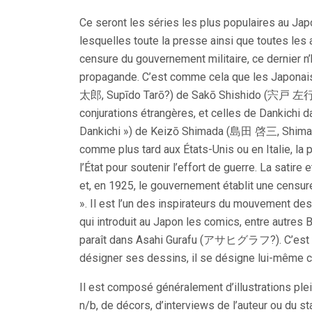
Ce seront les séries les plus populaires au Ja
lesquelles toute la presse ainsi que toutes les a
censure du gouvernement militaire, ce dernier n’
propagande. C’est comme cela que les Japona
太郎, Supīdo Tarō?) de Sakō Shishido (宍戸 左行, S
conjurations étrangères, et celles de Dankic
Dankichi ») de Keizō Shimada (島田 啓三, Shimada K
comme plus tard aux États-Unis ou en Italie, la
l’État pour soutenir l’effort de guerre. La satire
et, en 1925, le gouvernement établit une censur
». Il est l’un des inspirateurs du mouvement d
qui introduit au Japon les comics, entre autres 
paraît dans Asahi Gurafu (アサヒグラフ?). C’est K
désigner ses dessins, il se désigne lui-même
Il est composé généralement d’illustrations ple
n/b, de décors, d’interviews de l’auteur ou du sta