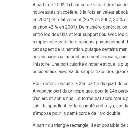
À partir de 2002, la hausse de la part des ban
nouveautés s’accélère, à la fois en valeur abs
en 2004) et relativement (25 % en 2002, 30 % e
environ 42 % en 2007). De manière générale, on p
entre les dessins et leur support (jeu avec les 
simple nécessité de distinguer physiquement de
cet aspect de la narration, puisque certains ma
personnages un aspect purement japonais, san
l’histoire. Une particularité à noter est que la 
occidentaux, au-delà du simple tracé des gran
Pour obtenir ensuite la 24e partie du quart de cercl
Aryabatha part du principe que, pour la 24e parti
d’un arc et son sinus. Le terme est alors repris p
jaib. Ils appellent cette quantité ardha-jya, soi
s’impose pour la demi-corde de l’arc double.
À partir du triangle rectangle, il est possible de