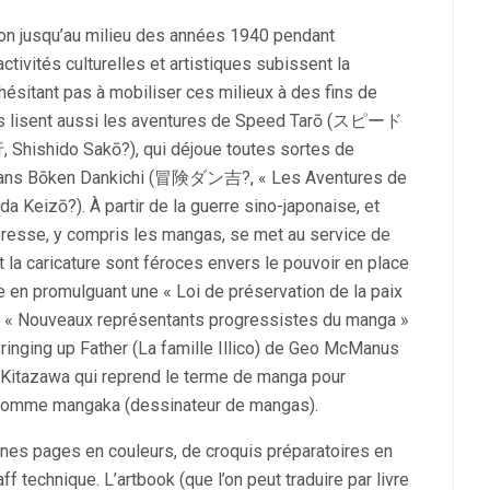
pon jusqu’au milieu des années 1940 pendant
ctivités culturelles et artistiques subissent la
hésitant pas à mobiliser ces milieux à des fins de
is lisent aussi les aventures de Speed Tarō (スピード
hishido Sakō?), qui déjoue toutes sortes de
hi dans Bōken Dankichi (冒険ダン吉?, « Les Aventures de
eizō?). À partir de la guerre sino-japonaise, et
 presse, y compris les mangas, se met au service de
 et la caricature sont féroces envers le pouvoir en place
e en promulguant une « Loi de préservation de la paix
es « Nouveaux représentants progressistes du manga »
Bringing up Father (La famille Illico) de Geo McManus
itazawa qui reprend le terme de manga pour
 comme mangaka (dessinateur de mangas).
ines pages en couleurs, de croquis préparatoires en
ff technique. L’artbook (que l’on peut traduire par livre