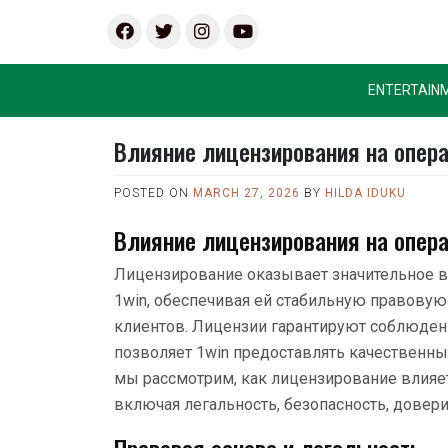
Skip
Men
Men
Men
Men
to
u
u
u
u
content
Item
Item
Item
Item
ENTERTAIN
Влияние лицензирования на опера
POSTED ON
MARCH 27, 2026
BY
HILDA IDUKU
Влияние лицензирования на опера
Лицензирование оказывает значительное в
1win, обеспечивая ей стабильную правовую
клиентов. Лицензии гарантируют соблюдени
позволяет 1win предоставлять качественные
мы рассмотрим, как лицензирование влияет
включая легальность, безопасность, довер
Правовая основа и легальность