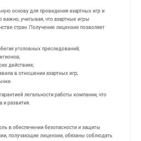
ную основу для проведения азартных игр и
 важно, учитывая, что азартные игры
стве стран. Получение лицензии позволяет
збегая уголовных преследований;
егионов;
оих действиях;
вила в отношении азартных игр;
ынке.
гарантией легальности работы компании, что
 и развития.
ль в обеспечении безопасности и защиты
нии, получающие лицензии, обязаны соблюдать