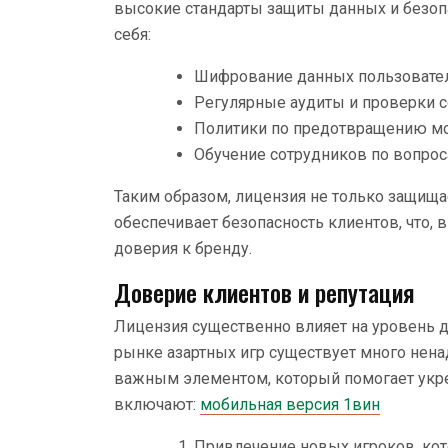
высокие стандарты защиты данных и безоп
себя:
Шифрование данных пользовател
Регулярные аудиты и проверки с
Политики по предотвращению м
Обучение сотрудников по вопрос
Таким образом, лицензия не только защища
обеспечивает безопасность клиентов, что, 
доверия к бренду.
Доверие клиентов и репутация
Лицензия существенно влияет на уровень до
рынке азартных игр существует много нен
важным элементом, который помогает укр
включают:
мобильная версия 1вин
Привлечение новых игроков, ко