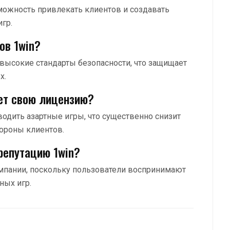
можность привлекать клиентов и создавать
гр.
ов 1win?
ысокие стандарты безопасности, что защищает
х.
яет свою лицензию?
водить азартные игры, что существенно снизит
тороны клиентов.
репутацию 1win?
мпании, поскольку пользователи воспринимают
ных игр.