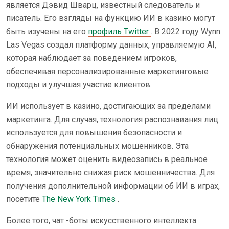
является Дэвид Шварц, известный следователь и
писатель. Его взгляды на функцию ИИ в казино могут
быть изучены на его
профиль Twitter
. В 2022 году Wynn
Las Vegas создал платформу данных, управляемую AI,
которая наблюдает за поведением игроков,
обеспечивая персонализированные маркетинговые
подходы и улучшая участие клиентов.
ИИ использует в казино, достигающих за пределами
маркетинга. Для случая, технология распознавания лиц
используется для повышения безопасности и
обнаружения потенциальных мошенников. Эта
технология может оценить видеозапись в реальное
время, значительно снижая риск мошенничества. Для
получения дополнительной информации об ИИ в играх,
посетите
The New York Times
.
Более того, чат -боты искусственного интеллекта