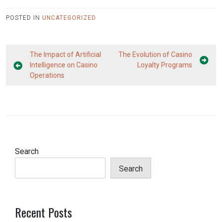
POSTED IN
UNCATEGORIZED
Post
The Impact of Artificial
The Evolution of Casino
navigation
Intelligence on Casino
Loyalty Programs
Operations
Search
Search
Recent Posts