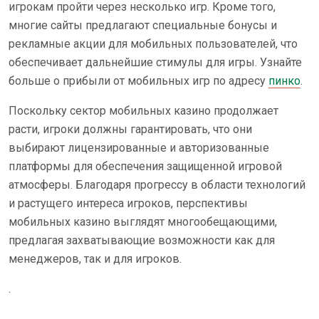
игрокам пройти через несколько игр. Кроме того,
многие сайты предлагают специальные бонусы и
рекламные акции для мобильных пользователей, что
обеспечивает дальнейшие стимулы для игры. Узнайте
больше о прибыли от мобильных игр по адресу
пинко
.
Поскольку сектор мобильных казино продолжает
расти, игроки должны гарантировать, что они
выбирают лицензированные и авторизованные
платформы для обеспечения защищенной игровой
атмосферы. Благодаря прогрессу в области технологий
и растущего интереса игроков, перспективы
мобильных казино выглядят многообещающими,
предлагая захватывающие возможности как для
менеджеров, так и для игроков.
.