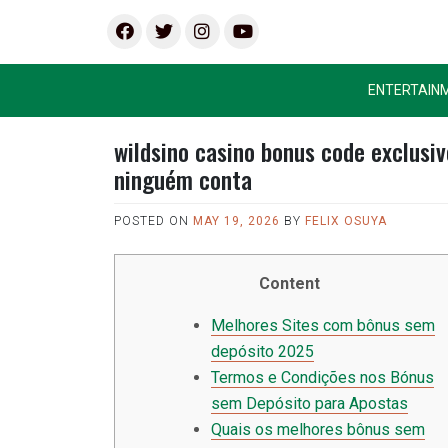
Skip
Men
Men
Men
Men
to
u
u
u
u
content
Item
Item
Item
Item
ENTERTAIN
wildsino casino bonus code exclusiv
ninguém conta
POSTED ON
MAY 19, 2026
BY
FELIX OSUYA
Content
Melhores Sites com bônus sem
depósito 2025
Termos e Condições nos Bónus
sem Depósito para Apostas
Quais os melhores bônus sem