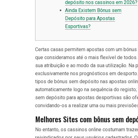
depósito nos cassinos em 2026?
Ainda Existem Bônus sem
Depósito para Apostas
Esportivas?
Certas casas permitem apostas com um bónus 
que consideramos até o mais flexível de todos.
sua atribuição e ao modo da sua utilização. Na p
exclusivamente nos prognósticos em desporto.
tipos de bónus sem depósito nas apostas onlin
automaticamente logo na sequência do registo;
sem depósito para apostas desportivas são ofer
convidando-os a realizar uma ou mais previsões 
Melhores Sites com bônus sem dep
No entanto, os cassinos online costumam traz
reivindicados por seus usuários cadastrados. 