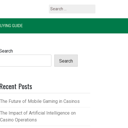
Search
for:
UYING GUIDE
Search
Search
Recent Posts
The Future of Mobile Gaming in Casinos
The Impact of Artificial Intelligence on
Casino Operations