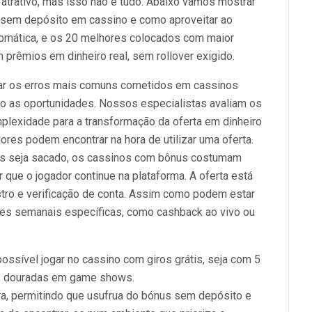
trativo, mas isso não é tudo. Abaixo vamos mostrar
 sem depósito em cassino e como aproveitar ao
omática, e os 20 melhores colocados com maior
prêmios em dinheiro real, sem rollover exigido.
vitar os erros mais comuns cometidos em cassinos
mo as oportunidades. Nossos especialistas avaliam os
plexidade para a transformação da oferta em dinheiro
dores podem encontrar na hora de utilizar uma oferta.
es seja sacado, os cassinos com bônus costumam
r que o jogador continue na plataforma. A oferta está
stro e verificação de conta. Assim como podem estar
es semanais específicas, como cashback ao vivo ou
ossível jogar no cassino com giros grátis, seja com 5
has douradas em game shows.
ra, permitindo que usufrua do bónus sem depósito e