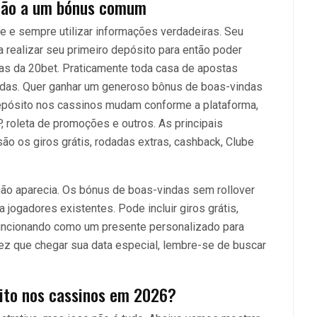
ção a um bónus comum
 e sempre utilizar informações verdadeiras. Seu
a realizar seu primeiro depósito para então poder
as da 20bet. Praticamente toda casa de apostas
ndas. Quer ganhar um generoso bônus de boas-vindas
ósito nos cassinos mudam conforme a plataforma,
 roleta de promoções e outros. As principais
 os giros grátis, rodadas extras, cashback, Clube
ão aparecia. Os bónus de boas-vindas sem rollover
jogadores existentes. Pode incluir giros grátis,
funcionando como um presente personalizado para
ez que chegar sua data especial, lembre-se de buscar
ito nos cassinos em 2026?