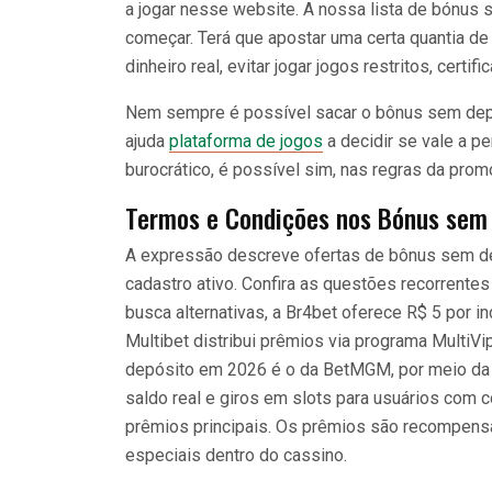
a jogar nesse website. A nossa lista de bónus 
começar. Terá que apostar uma certa quantia d
dinheiro real, evitar jogar jogos restritos, certi
Nem sempre é possível sacar o bônus sem depós
ajuda
plataforma de jogos
a decidir se vale a p
burocrático, é possível sim, nas regras da prom
Termos e Condições nos Bónus sem 
A expressão descreve ofertas de bônus sem de
cadastro ativo. Confira as questões recorrente
busca alternativas, a Br4bet oferece R$ 5 por i
Multibet distribui prêmios via programa Multi
depósito em 2026 é o da BetMGM, por meio da Ro
saldo real e giros em slots para usuários com c
prêmios principais. Os prêmios são recompensa
especiais dentro do cassino.