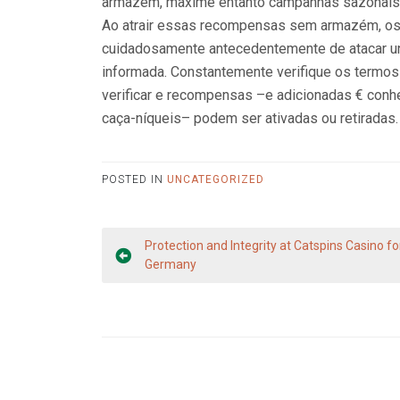
armazém, maxime entanto campanhas sazonais 
Ao atrair essas recompensas sem armazém, os 
cuidadosamente antecedentemente de atacar uni
informada. Constantemente verifique os termos 
verificar e recompensas –e adicionadas € conhe
caça-níqueis– podem ser ativadas ou retiradas.
POSTED IN
UNCATEGORIZED
Post
Protection and Integrity at Catspins Casino fo
navigation
Germany